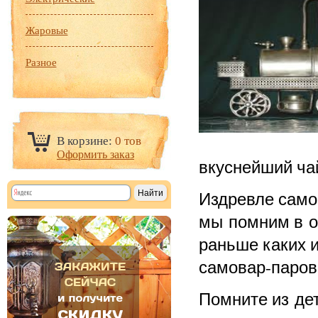
Жаровые
Разное
В корзине:
0 тов
Оформить заказ
вкуснейший ча
Издревле само
мы помним в о
раньше каких и
самовар-паров
Помните из де