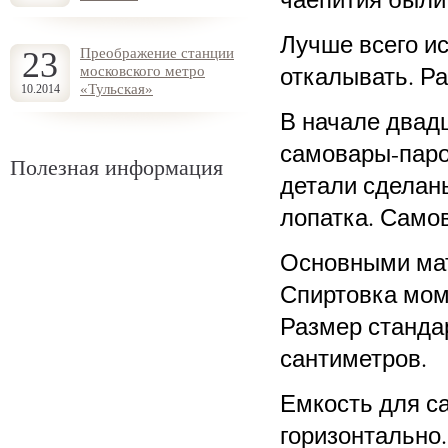
Лучше всего ис
23
Преображение станции
откалывать. Р
московского метро
«Тульская»
10.2014
В начале двадц
самовары-паро
Полезная информация
детали сделаны
лопатка. Само
Основными мат
Спиртовка мом
Размер станда
сантиметров.
Емкость для с
горизонтально