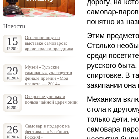
дорогу, на кот
самовар-парово
понятно из наз
Новости
Этим предмето
15
Огненное шоу на
Столько необы
выставке самоваров:
яркие краски праздника
12.2014
среди посетит
русского быта.
29
Музей «Тульские
самовары» участвует в
спиртовке. В т
финале премии «Моя
10.2014
закипании она 
планета — 2014»
28
Открытие ученых и
Механизм включ
польза чайной церемонии
стола к другом
10.2014
только дети, н
26
Самовар в подарок на
самовара-паро
фестивале «Улыбнись
чаепития был
Россия!»
10.2014