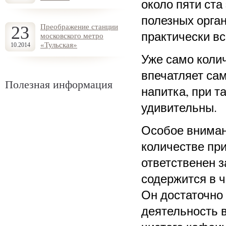
около пяти ста
полезных орга
23
Преображение станции
практически вс
московского метро
«Тульская»
10.2014
Уже само коли
впечатляет сам
Полезная информация
напитка, при т
удивительны.
Особое вниман
количестве при
ответственен з
содержится в ч
Он достаточно
деятельность в