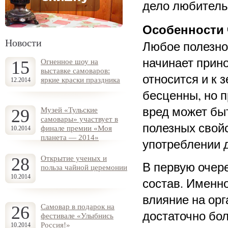
дело любитель 
Особенности 
Новости
Любое полезно
начинает прино
15
Огненное шоу на
выставке самоваров:
относится и к 
яркие краски праздника
12.2014
бесценны, но 
вред может быт
29
Музей «Тульские
самовары» участвует в
полезных свой
финале премии «Моя
10.2014
планета — 2014»
употреблении 
28
Открытие ученых и
В первую очере
польза чайной церемонии
10.2014
состав. Именно
влияние на орг
26
Самовар в подарок на
достаточно бо
фестивале «Улыбнись
Россия!»
10.2014