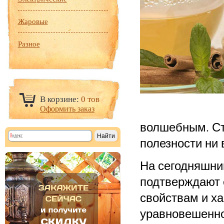
Жаровые
Разное
В корзине:
0 тов
Оформить заказ
волшебным. Сто
полезности ни 
На сегодняшни
подтверждают е
свойствам и ха
уравновешенно