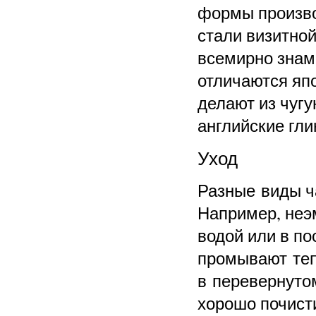
формы произво
стали визитной
всемирно знам
отличаются яп
делают из чуг
английские гли
Уход
Разные виды ч
Например, неэ
водой или в п
промывают теп
в перевернуто
хорошо почисти