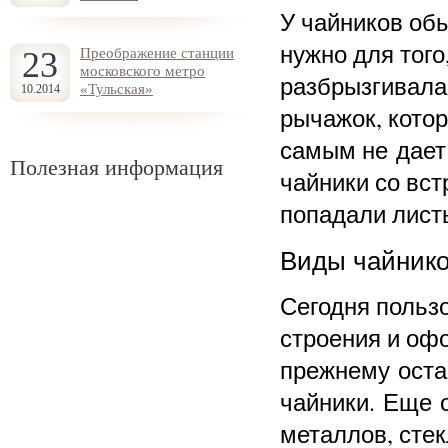
У чайников об
нужно для того
23
Преображение станции
московского метро
разбрызгивала
«Тульская»
10.2014
рычажок, котор
самым не дает 
Полезная информация
чайники со вст
попадали листь
Виды чайник
Сегодня польз
строения и оф
прежнему ост
чайники. Еще о
металлов, стек