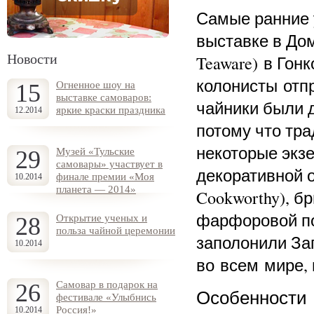
Самые ранние у
выставке в Дом
Новости
Teaware) в Гон
колонисты отпр
15
Огненное шоу на
выставке самоваров:
чайники были 
яркие краски праздника
12.2014
потому что тр
некоторые экз
29
Музей «Тульские
самовары» участвует в
декоративной о
финале премии «Моя
10.2014
планета — 2014»
Cookworthy), б
фарфоровой по
28
Открытие ученых и
польза чайной церемонии
заполонили За
10.2014
во всем мире, 
26
Самовар в подарок на
Особенности
фестивале «Улыбнись
Россия!»
10.2014