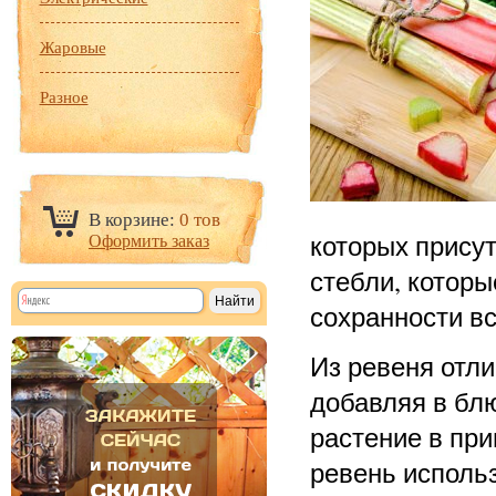
Жаровые
Разное
В корзине:
0 тов
которых присут
Оформить заказ
стебли, котор
сохранности в
Из ревеня отл
добавляя в блю
растение в при
ревень использ