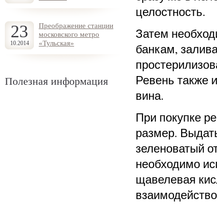
целостность.
23
Преображение станции
Затем необход
московского метро
«Тульская»
10.2014
банкам, залив
простерилизов
Ревень также и
Полезная информация
вина.
При покупке ре
размер. Выдат
зеленоватый от
необходимо ис
щавелевая кисл
взаимодейство