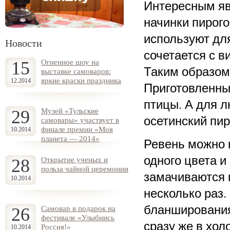
Интересным яв
начинки пирого
используют дл
Новости
сочетается с в
15
Огненное шоу на
Таким образом
выставке самоваров:
яркие краски праздника
12.2014
Приготовленны
птицы. А для л
29
Музей «Тульские
осетинский пиро
самовары» участвует в
финале премии «Моя
10.2014
планета — 2014»
Ревень можно 
одного цвета и
28
Открытие ученых и
польза чайной церемонии
замачиваются 
10.2014
несколько раз.
бланширования,
26
Самовар в подарок на
фестивале «Улыбнись
сразу же в хол
Россия!»
10.2014