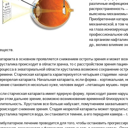
различные инфекцион
распространенность — 
выяснены механизмы е
Приобретенная катара
механической, в том ч
на глаза ионизирующег
профессиональное обл
на организм нафталина
др., велико влияние 
еществ.
атаракта в основном проявляется снижением остроты зрения и может воз
русталика происходит в области зрачка, то с расстройством зрения пацие
роцесса в экваториальной области хрусталика возможно сохранение остр
ремени. Старческая катаракта характеризуется четырьмя стадиями: начал
ерезрелая катаракта. Начальная катаракта, если форма – кортикальная, н
рение становится несколько хуже, человек видит «летающих мушек» пере
сли старческая катаракта имеет ядерную форму, происходит ранее наруш
ри этом дальнее зрение, возможно возникновение временной близорукост
лительность. Хрусталик все больше набухает, помутнением захватывается
роисходит снижение зрения. Стадия незрелой катаракты может продлитьс
русталика теряется вода, он становится темнее, а его передняя камера – 
мбулаторное лечение проводится для того, чтобы остановить прогрессир