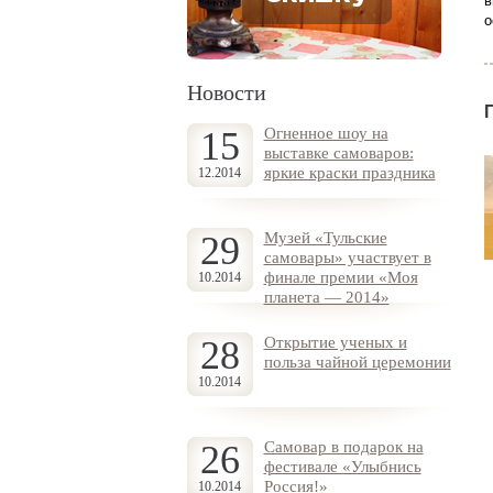
в
о
Новости
15
Огненное шоу на
выставке самоваров:
яркие краски праздника
12.2014
29
Музей «Тульские
самовары» участвует в
финале премии «Моя
10.2014
планета — 2014»
28
Открытие ученых и
польза чайной церемонии
10.2014
26
Самовар в подарок на
фестивале «Улыбнись
Россия!»
10.2014