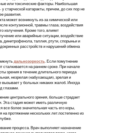
ные или токсические факторы. Наибольшая
у старческой катаракты, причем, до сих пор не
е развития.
кта может возникнуть из-за химической или
исле контузионной, травмы глаза; воздействия
о излучения. Кроме того, влияет
учение или аварийные ситуации, воздействие
, динитрофенола, таллия, ртути, спорыньи и
эндокринных расстройств и нарушений обмена
дальнозоркость
никнуть
. Если помутнение
нт сталкивается на раннем сроке. При начале
оты зрения в течение длительного периода
ьная, незрелая (набухающая), зрелая и
е вызывает у больных никаких жалоб. Иногда
д глазами.
ение центрального зрения, больше страдает
и. Эта стадия может иметь различную
 все более значительная часть его коры,
я на протяжении нескольких лет.постепенно из
глубже.
ование процесса. Врач выполняет назначение