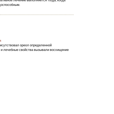
ативное лечение выполняется тогда, когда
удоспособным.
я
рисутствовал ореол определенной
е и лечебные свойства вызывали восхищение