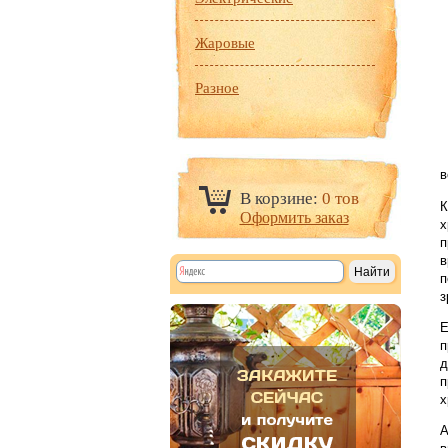
Жаровые
Разное
в
В корзине:
0 тов
К
Оформить заказ
х
п
в
п
з
Е
п
д
п
х
А