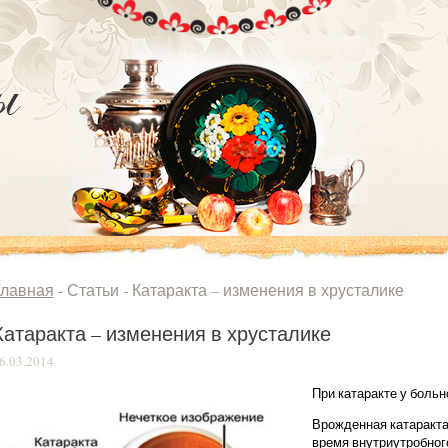
Главная
- Статьи -
Катаракта – изменения в хрусталике
Катаракта – изменения в хрусталике
6.03.2014
При катаракте у больн
Врожденная катаракта
время внутриутробного