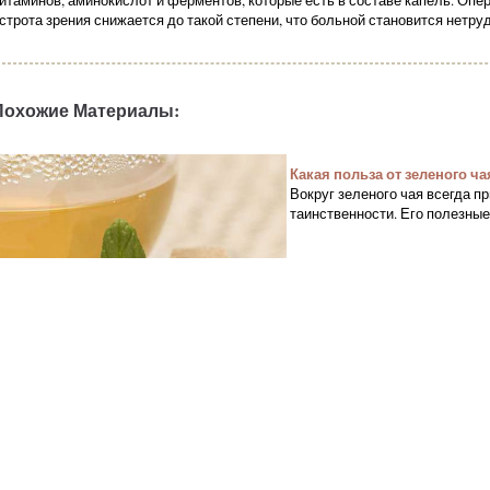
итаминов, аминокислот и ферментов, которые есть в составе капель. Опер
строта зрения снижается до такой степени, что больной становится нетр
Похожие Материалы:
Какая польза от зеленого ча
Вокруг зеленого чая всегда п
таинственности. Его полезны