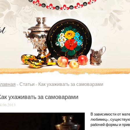
Главная
- Статьи -
Как ухаживать за самоварами
Как ухаживать за самоварами
4.06.2013
В зависимости от мате
любимец», существуют
рабочей формы и прив