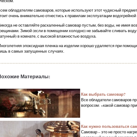
леском.
сем обладателям самоваров, которые используют этот чудесный предмет
тоит очень внимательно отнестись к правилам эксплуатации водогрейной 
икогда не оставляйте раскаленный самовар пустым, без воды, не имея во
рещинами. Зимой (если в помещении холодно) не забывайте сливать воду,
атунный) в комнате, с высокой влажностью воздуха.
ноголетняя эпоксидная пленка на изделии хорошо удаляется при помощи 
ишь в самых запущенных случаях.
Похожие Материалы:
Как выбрать самовар?
Все обладатели самоваров при
вопросом: «какой самовар при
Как нужно пользоваться са
Самовар – это не просто нагр