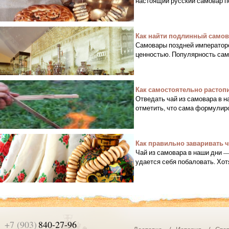
настоящий русский самовар п
Как найти подлинный самова
Самовары поздней императорс
ценностью. Популярность сам
Как самостоятельно растоп
Отведать чай из самовара в н
отметить, что сама формулиро
Как правильно заваривать ч
Чай из самовара в наши дни 
удается себя побаловать. Хот
+7 (903)
840-27-96