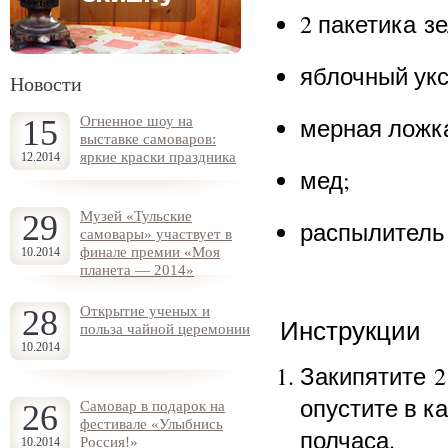
2 пакетика з
яблочный укс
Новости
мерная ложк
15
Огненное шоу на
выставке самоваров:
яркие краски праздника
12.2014
мед;
29
Музей «Тульские
распылитель 
самовары» участвует в
финале премии «Моя
10.2014
планета — 2014»
28
Открытие ученых и
Инструкции
польза чайной церемонии
10.2014
Закипятите 2
опустите в к
26
Самовар в подарок на
фестивале «Улыбнись
полчаса.
Россия!»
10.2014