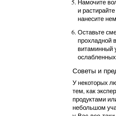
Намочите вол
и растирайт
нанесите нем
Оставьте сме
прохладной в
витаминный у
ослабленных 
Советы и пре
У некоторых л
тем, как эксп
продуктами или
небольшом уча
у Вас все-таки