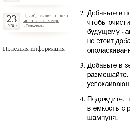
Добавьте в п
23
Преображение станции
чтобы очисти
московского метро
«Тульская»
10.2014
будущему ча
не стоит доб
Полезная информация
ополаскивани
Добавьте в з
размешайте.
успокаивающе
Подождите, п
в емкость с 
шампуня.