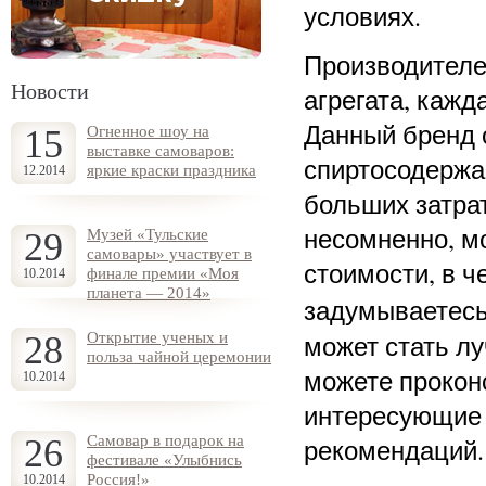
условиях.
Производителе
Новости
агрегата, кажд
Данный бренд 
15
Огненное шоу на
выставке самоваров:
спиртосодержащ
яркие краски праздника
12.2014
больших затра
несомненно, м
29
Музей «Тульские
самовары» участвует в
стоимости, в ч
финале премии «Моя
10.2014
планета — 2014»
задумываетесь
28
Открытие ученых и
может стать л
польза чайной церемонии
можете прокон
10.2014
интересующие 
26
Самовар в подарок на
рекомендаций.
фестивале «Улыбнись
Россия!»
10.2014