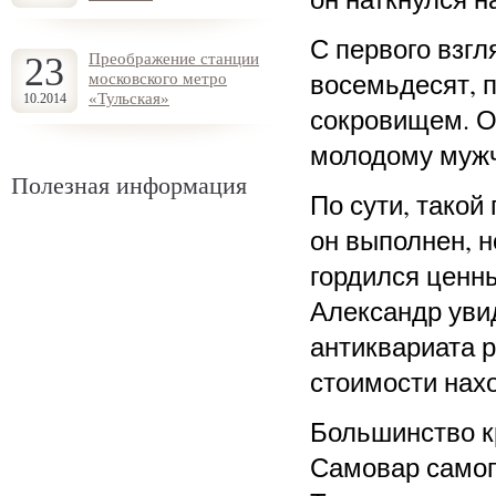
С первого взгл
23
Преображение станции
восемьдесят, п
московского метро
«Тульская»
10.2014
сокровищем. О
молодому мужч
Полезная информация
По сути, такой
он выполнен, н
гордился ценн
Александр увид
антиквариата 
стоимости нахо
Большинство кр
Самовар самого