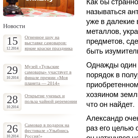
Как бы странно
называться ант
уже в далекие
Новости
металлов, укр
15
Огненное шоу на
предметов, сде
выставке самоваров:
яркие краски праздника
быть изумител
12.2014
Однажды один 
29
Музей «Тульские
самовары» участвует в
порядок в пол
финале премии «Моя
10.2014
приобретенном
планета — 2014»
хозяином земл
28
Открытие ученых и
польза чайной церемонии
что он найдет.
10.2014
Александр очен
26
Самовар в подарок на
раз его целью 
фестивале «Улыбнись
он наткнулся н
Россия!»
10.2014