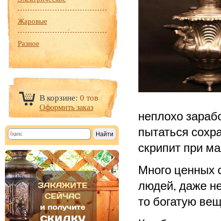
Жаровые
Разное
В корзине:
0 тов
Оформить заказ
неплохо зарабо
пытаться сохра
скрипит при м
Много ценных 
людей, даже не
то богатую вещ