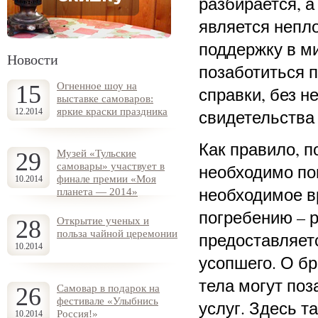
разбирается, а
является непл
поддержку в ми
Новости
позаботиться 
15
Огненное шоу на
справки, без 
выставке самоваров:
яркие краски праздника
свидетельства 
12.2014
Как правило, 
29
Музей «Тульские
самовары» участвует в
необходимо пом
финале премии «Моя
10.2014
необходимое вр
планета — 2014»
погребению – р
28
Открытие ученых и
польза чайной церемонии
предоставляет
10.2014
усопшего. О бр
тела могут поз
26
Самовар в подарок на
фестивале «Улыбнись
услуг. Здесь т
Россия!»
10.2014