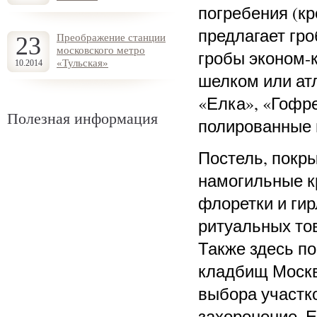
погребения (к
предлагает гр
23
Преображение станции
московского метро
гробы эконом-к
«Тульская»
10.2014
шелком или атл
«Елка», «Гофре
Полезная информация
полированные 
Постель, покры
намогильные кр
флоретки и гир
ритуальных тов
Также здесь по
кладбищ Москв
выбора участко
захоронение. 