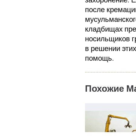
после кремаци
мусульманского
кладбищах пред
носильщиков гр
в решении эти
помощь.
Похожие М