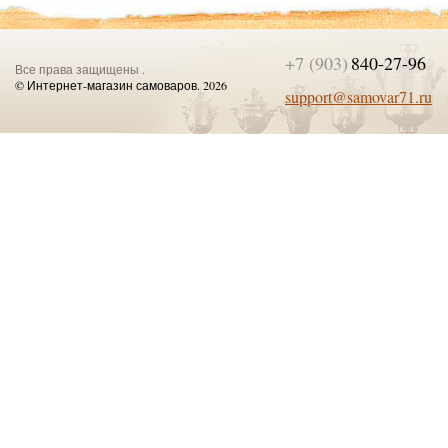
+7 (903)
840-27-96
Все права защищены .
© Интернет-магазин самоваров. 2026
support@samovar71.ru