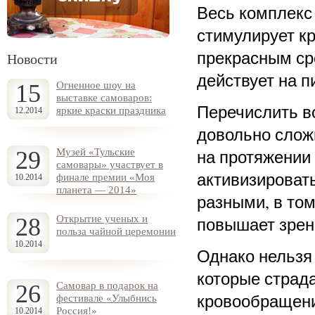
Весь комплекс
стимулирует к
прекрасным ср
Новости
действует на 
15
Огненное шоу на
выставке самоваров:
Перечислить в
яркие краски праздника
12.2014
довольно сложн
на протяжении
29
Музей «Тульские
самовары» участвует в
активизироват
финале премии «Моя
10.2014
планета — 2014»
разными, в то
28
Открытие ученых и
повышает зрен
польза чайной церемонии
10.2014
Однако нельзя
которые страд
26
Самовар в подарок на
кровообращени
фестивале «Улыбнись
Россия!»
10.2014