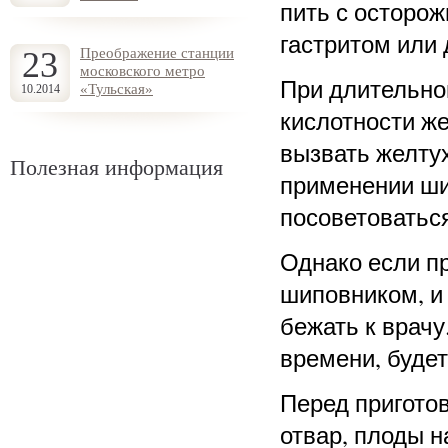
пить с осторо
гастритом или
23
Преображение станции
московского метро
При длительно
«Тульская»
10.2014
кислотности же
вызвать желтух
Полезная информация
применении ши
посоветоваться
Однако если п
шиповником, и 
бежать к врач
времени, буде
Перед приготов
отвар, плоды н