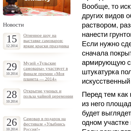
Вообще, то иск
других видов 
раствором, ра
Новости
нанести грунто
15
Огненное шоу на
выставке самоваров:
Если нужно сд
яркие краски праздника
12.2014
сначала покры
армирующую се
29
Музей «Тульские
самовары» участвует в
штукатурка по
финале премии «Моя
10.2014
искусственный
планета — 2014»
28
Открытие ученых и
Перед тем как 
польза чайной церемонии
из него площад
10.2014
будет выглядет
26
Самовар в подарок на
одном участке 
фестивале «Улыбнись
Россия!»
10.2014