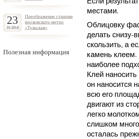
Если результат
местами.
23
Преображение станции
московского метро
Облицовку фас
«Тульская»
10.2014
делать снизу-в
скользить, а е
Полезная информация
камень клеем.
наиболее подх
Клей наносить
он наносится н
всю его площад
двигают из сто
легко молотком
слишком много.
осталась преж