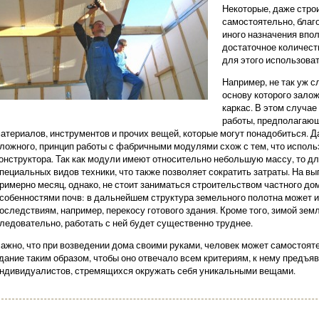
Некоторые, даже стро
самостоятельно, благо
иного назначения впол
достаточное количест
для этого использоват
Например, не так уж с
основу которого залож
каркас. В этом случа
работы, предполагаю
атериалов, инструментов и прочих вещей, которые могут понадобиться. 
ложного, принцип работы с фабричными модулями схож с тем, что исполь
онструктора. Так как модули имеют относительно небольшую массу, то дл
пециальных видов техники, что также позволяет сократить затраты. На в
римерно месяц, однако, не стоит заниматься строительством частного дом
собенностями почв: в дальнейшем структура земельного полотна может и
оследствиям, например, перекосу готового здания. Кроме того, зимой зем
ледовательно, работать с ней будет существенно труднее.
ажно, что при возведении дома своими руками, человек может самостоят
дание таким образом, чтобы оно отвечало всем критериям, к нему предъя
ндивидуалистов, стремящихся окружать себя уникальными вещами.