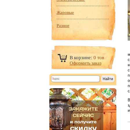
Жаровые
Разное
м
В корзине:
0 тов
с
Оформить заказ
к
с
п
о
п
с
В
з
и