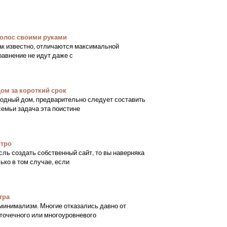
олос своими руками
ак известно, отличаются максимальной
равнение не идут даже с
ом за короткий срок
родный дом, предварительно следует составить
семьи задача эта поистине
стро
ль создать собственный сайт, то вы наверняка
ько в том случае, если
тра
минимализм. Многие отказались давно от
точечного или многоуровневого