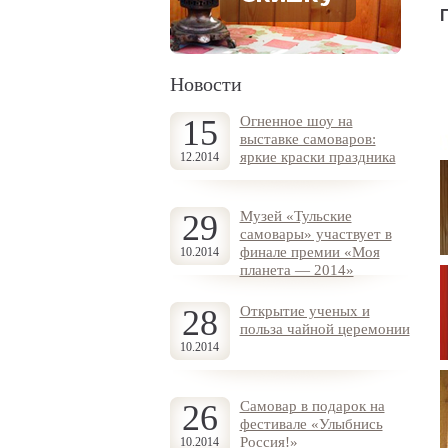
Новости
15
Огненное шоу на
выставке самоваров:
яркие краски праздника
12.2014
29
Музей «Тульские
самовары» участвует в
финале премии «Моя
10.2014
планета — 2014»
28
Открытие ученых и
польза чайной церемонии
10.2014
26
Самовар в подарок на
фестивале «Улыбнись
Россия!»
10.2014