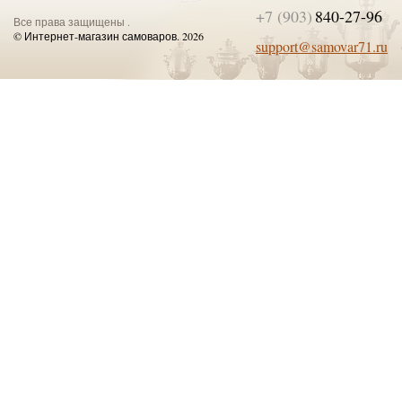
+7 (903)
840-27-96
Все права защищены .
© Интернет-магазин самоваров. 2026
support@samovar71.ru