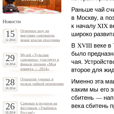
Раньше чай счи
в Москву, а по
Новости
к началу XIX 
15
Огненное шоу на
широко развит
выставке самоваров:
яркие краски праздника
12.2014
В XVIII веке в
было предназн
29
Музей «Тульские
самовары» участвует в
чая. Устройств
финале премии «Моя
10.2014
второе для жид
планета — 2014»
28
Открытие ученых и
Именно эта ма
польза чайной церемонии
каким мы его з
10.2014
сбитень — нап
26
Самовар в подарок на
века сбитень 
фестивале «Улыбнись
Россия!»
10.2014