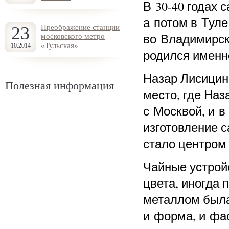
В 30-40 годах 
а потом в Туле
23
Преображение станции
во Владимирск
московского метро
«Тульская»
10.2014
родился именно
Назар Лисицин
Полезная информация
место, где Наз
с Москвой, и в
изготовление 
стало центром
Чайные устройс
цвета, иногда 
металлом была 
и форма, и фас