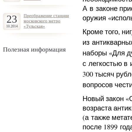
А в законе при
оружия «исполь
23
Преображение станции
московского метро
«Тульская»
10.2014
Кроме того, ни
из антикварных
Полезная информация
наборы «Для д
с легкостью в 
300 тысяч рубл
вопросов чест
Новый закон «О
возраста антик
(а также мета
после 1899 год