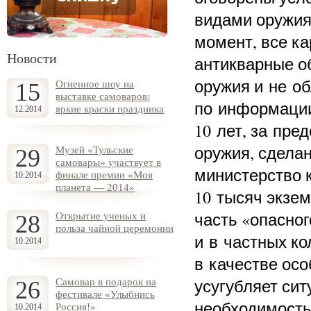
видами оружия
момент, все к
Новости
антикварные об
оружия и не об
15
Огненное шоу на
выставке самоваров:
по информации
яркие краски праздника
12.2014
10 лет, за пр
оружия, сделан
29
Музей «Тульские
самовары» участвует в
министерство 
финале премии «Моя
10.2014
планета — 2014»
10 тысяч экзем
часть «опасног
28
Открытие ученых и
польза чайной церемонии
и в частных ко
10.2014
в качестве осо
усугубляет сит
26
Самовар в подарок на
фестивале «Улыбнись
необходимость
Россия!»
10.2014