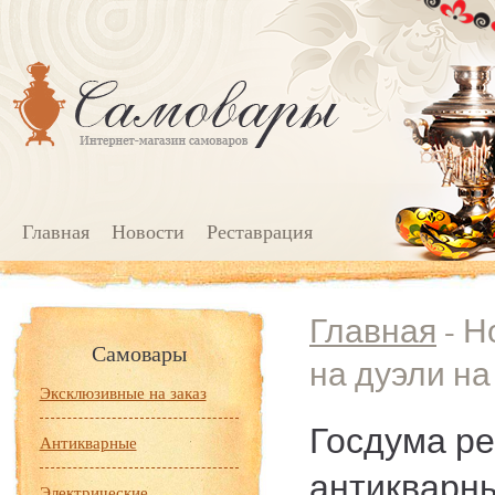
Главная
Новости
Реставрация
Главная
- Н
Самовары
на дуэли на
Эксклюзивные на заказ
Госдума ре
Антикварные
антикварны
Электрические