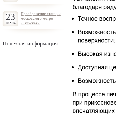
благодаря ряд
23
Преображение станции
Точное воспр
московского метро
«Тульская»
10.2014
Возможность
поверхности;
Полезная информация
Высокая изно
Доступная це
Возможность 
В процессе пе
при прикоснове
впечатляющих 