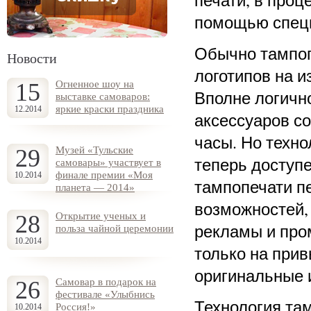
печати, в проц
помощью специ
Обычно тампоп
Новости
логотипов на и
15
Огненное шоу на
Вполне логичн
выставке самоваров:
яркие краски праздника
12.2014
аксессуаров с
часы. Но техно
29
Музей «Тульские
теперь доступ
самовары» участвует в
финале премии «Моя
10.2014
тампопечати п
планета — 2014»
возможностей, 
28
Открытие ученых и
рекламы и про
польза чайной церемонии
10.2014
только на прив
оригинальные 
26
Самовар в подарок на
фестивале «Улыбнись
Технология та
Россия!»
10.2014